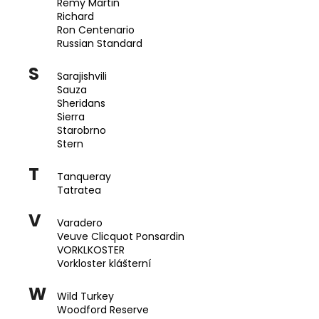
Remy Martin
Richard
Ron Centenario
Russian Standard
S
Sarajishvili
Sauza
Sheridans
Sierra
Starobrno
Stern
T
Tanqueray
Tatratea
V
Varadero
Veuve Clicquot Ponsardin
VORKLKOSTER
Vorkloster klášterní
W
Wild Turkey
Woodford Reserve