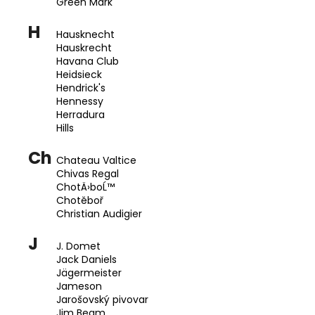
Green Mark
H
Hausknecht
Hauskrecht
Havana Club
Heidsieck
Hendrick's
Hennessy
Herradura
Hills
Ch
Chateau Valtice
Chivas Regal
ChotÄ›boĹ™
Chotěboř
Christian Audigier
J
J. Domet
Jack Daniels
Jägermeister
Jameson
Jarošovský pivovar
Jim Beam