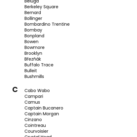
Beluga
a
Berkeley Square
Bernard
j
Bollinger
í
Bombardino Trentine
t
Bombay
Bonpland
?
Bowen
Bowmore
Brooklyn
Březňák
Buffalo Trace
Bulleit
HLEDAT
Bushmills
C
Cabo Wabo
D
Campari
Camus
o
Captain Bucanero
p
Captain Morgan
o
Cinzano
r
Cointreau
u
Courvoisier