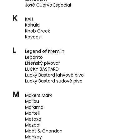
José Cuervo Especial
K
KAH
Kahula
Knob Creek
Kovacs
L
Legend of Kremlin
Lepanto
Líšeňský pivovar
LUCKY BASTARD
Lucky Bastard lahvové pivo
Lucky Bastard sudové pivo
M
Makers Mark
Malibu
Marama
Martell
Metaxa
Mezcal
Moët & Chandon
Monkey