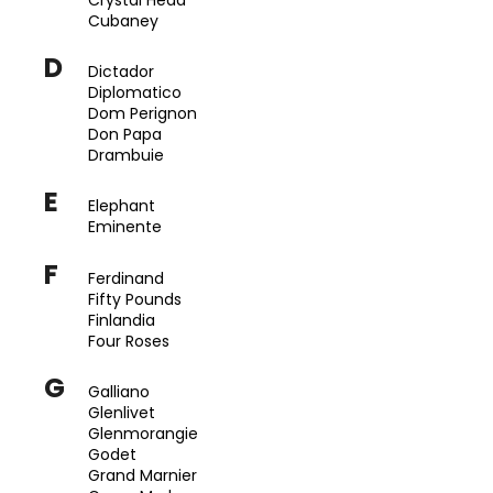
č
Crystal Head
Cubaney
u
j
D
Dictador
e
Diplomatico
m
Dom Perignon
e
Don Papa
Drambuie
VÝČEPNÍ
E
Elephant
ZAŘÍZENÍ
2K
Eminente
300
F
Kč
Ferdinand
Fifty Pounds
Finlandia
Four Roses
G
Galliano
Glenlivet
Glenmorangie
Godet
Grand Marnier