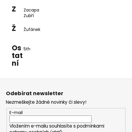
Z
Zacapa
Zubří
Ž
Žufánek
Os
5th
tat
ní
Z
á
Odebírat newsletter
p
Nezmeškejte žádné novinky či slevy!
a
t
E-mail
í
Vložením e-mailu souhlasíte s
podmínkami