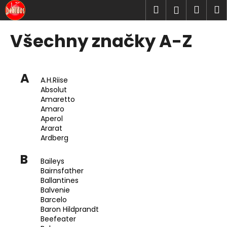
K
Přejít
Hledat
Náku
M
Přihlášen
na
o
obsah
Zpět
Zpět
košík
š
Všechny značky A-Z
í
C
k
o
A
p
A.H.Riise
Absolut
o
Amaretto
t
Amaro
ř
Aperol
Ararat
e
Ardberg
b
B
u
Baileys
j
Bairnsfather
Ballantines
e
Balvenie
t
Barcelo
Baron Hildprandt
e
Beefeater
n