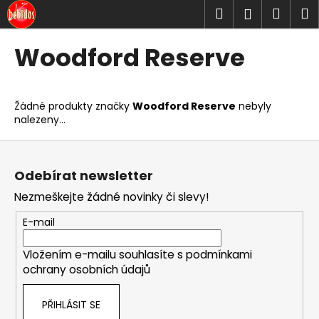
K
Přejít
Hledat
Náku
M
Přihlášen
na
o
obsah
Zpět
Zpět
košík
š
Woodford Reserve
í
C
k
o
Žádné produkty značky
Woodford Reserve
nebyly
p
nalezeny...
o
Z
t
á
ř
Odebírat newsletter
p
e
Nezmeškejte žádné novinky či slevy!
a
b
t
u
E-mail
í
j
Vložením e-mailu souhlasíte s
podmínkami
e
ochrany osobních údajů
t
e
PŘIHLÁSIT SE
n