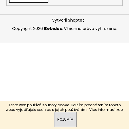
a
j
Vytvořil Shoptet
í
t
Copyright 2026
Bebidos
. Všechna práva vyhrazena.
?
HLEDAT
D
o
p
Tento web používá soubory cookie. Dalším procházením tohoto
o
webu vyjadřujete souhlas s jejich používáním.. Více informací
zde
.
r
ROZUMÍM
u