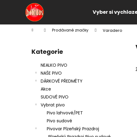
K
Přejít
na
o
Vyber si vychlaz
obsah
Zpět
Zpět
š
do
do
í
Domů
Prodávané značky
Varadero
k
obchodu
obchodu
P
o
Kategorie
Přeskočit
s
kategorie
t
NEALKO PIVO
r
NAŠE PIVO
a
DÁRKOVÉ PŘEDMĚTY
n
Akce
n
SUDOVÉ PIVO
í
Vybrat pivo
p
Pivo lahvové/PET
a
Pivo sudové
n
Pivovar Plzeňský Prazdroj
e
Plzeňský Prazdroj Pivo sudové