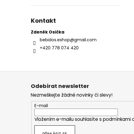
Kontakt
Zdeněk Osička
bebidos.eshop
@
gmail.com
+420 778 074 420
Z
á
Odebírat newsletter
p
Nezmeškejte žádné novinky či slevy!
a
t
E-mail
í
Vložením e-mailu souhlasíte s
podmínkami o
PŘIHLÁSIT SE