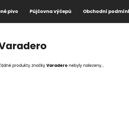
ené pivo
Půjčovna výčepů
Obchodní podmín
Co potřebujete najít?
Varadero
HLEDAT
Žádné produkty značky
Varadero
nebyly nalezeny...
Doporučujeme