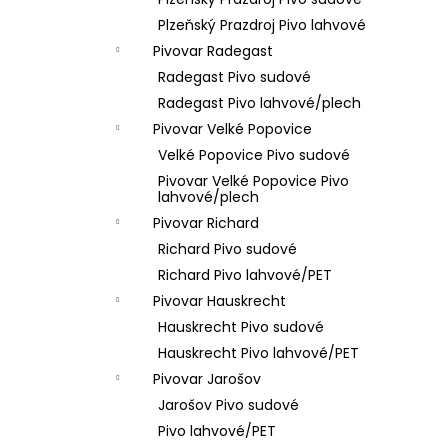
VÝČEPNÍ ZAŘÍZENÍ 1K
l
Plzeňský Prazdroj Pivo lahvové
200 Kč
Pivovar Radegast
Radegast Pivo sudové
Radegast Pivo lahvové/plech
Pivovar Velké Popovice
Velké Popovice Pivo sudové
Pivovar Velké Popovice Pivo
lahvové/plech
Pivovar Richard
Richard Pivo sudové
Richard Pivo lahvové/PET
Pivovar Hauskrecht
Hauskrecht Pivo sudové
Hauskrecht Pivo lahvové/PET
Pivovar Jarošov
Jarošov Pivo sudové
Pivo lahvové/PET