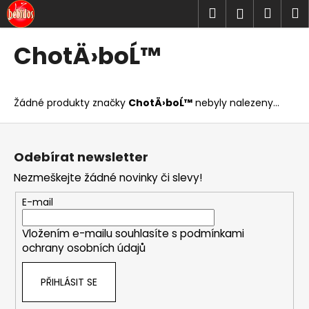
K
Přejít
Hledat
Náku
M
Přihlášen
na
o
obsah
Zpět
Zpět
košík
š
ChotÄ›boĹ™
í
C
k
o
Žádné produkty značky
ChotÄ›boĹ™
nebyly nalezeny...
p
o
Z
t
á
Odebírat newsletter
ř
p
Nezmeškejte žádné novinky či slevy!
e
a
b
t
E-mail
u
í
j
Vložením e-mailu souhlasíte s
podmínkami
ochrany osobních údajů
e
t
PŘIHLÁSIT SE
e
n