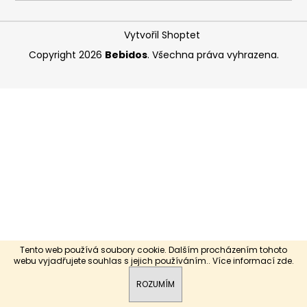
a
j
Vytvořil Shoptet
í
Copyright 2026
Bebidos
. Všechna práva vyhrazena.
t
?
HLEDAT
D
o
p
Tento web používá soubory cookie. Dalším procházením tohoto
o
webu vyjadřujete souhlas s jejich používáním.. Více informací
zde
.
r
ROZUMÍM
u