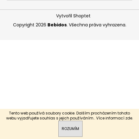
a
j
Vytvořil Shoptet
í
Copyright 2026
Bebidos
. Všechna práva vyhrazena.
t
?
HLEDAT
D
o
p
Tento web používá soubory cookie. Dalším procházením tohoto
o
webu vyjadřujete souhlas s jejich používáním.. Více informací
zde
.
r
ROZUMÍM
u