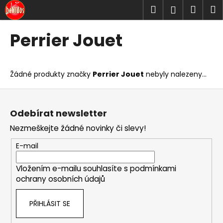
K
Přejít
Hledat
Náku
M
Přihlášen
na
o
obsah
Zpět
Zpět
košík
š
Perrier Jouet
í
C
k
o
Žádné produkty značky
Perrier Jouet
nebyly nalezeny...
p
o
Z
t
á
Odebírat newsletter
ř
p
Nezmeškejte žádné novinky či slevy!
e
a
b
t
E-mail
u
í
j
Vložením e-mailu souhlasíte s
podmínkami
ochrany osobních údajů
e
t
PŘIHLÁSIT SE
e
n