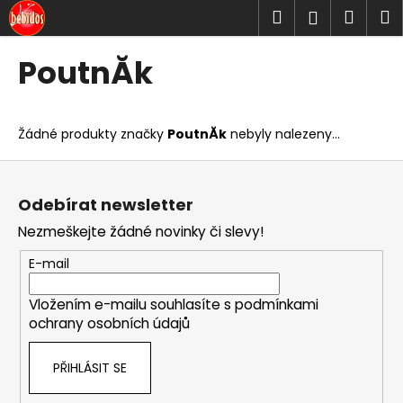
K
Přejít
Hledat
Náku
M
Přihlášen
na
o
obsah
Zpět
Zpět
košík
š
PoutnĂ­k
í
C
k
o
Žádné produkty značky
PoutnĂ­k
nebyly nalezeny...
p
o
Z
t
á
Odebírat newsletter
ř
p
Nezmeškejte žádné novinky či slevy!
e
a
b
t
E-mail
u
í
j
Vložením e-mailu souhlasíte s
podmínkami
ochrany osobních údajů
e
t
PŘIHLÁSIT SE
e
n