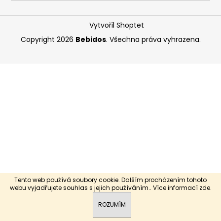
a
j
Vytvořil Shoptet
í
Copyright 2026
Bebidos
. Všechna práva vyhrazena.
t
?
HLEDAT
D
o
p
Tento web používá soubory cookie. Dalším procházením tohoto
o
webu vyjadřujete souhlas s jejich používáním.. Více informací
zde
.
r
ROZUMÍM
u