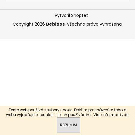
a
j
Vytvořil Shoptet
í
Copyright 2026
Bebidos
. Všechna práva vyhrazena.
t
?
HLEDAT
D
o
p
Tento web používá soubory cookie. Dalším procházením tohoto
o
webu vyjadřujete souhlas s jejich používáním.. Více informací
zde
.
r
ROZUMÍM
u