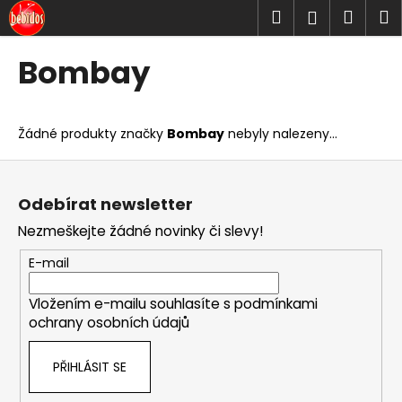
K
Přejít
Hledat
Náku
M
Přihlášen
na
o
obsah
Zpět
Zpět
košík
š
Bombay
í
C
k
o
Žádné produkty značky
Bombay
nebyly nalezeny...
p
o
Z
t
á
Odebírat newsletter
ř
p
Nezmeškejte žádné novinky či slevy!
e
a
b
t
E-mail
u
í
j
Vložením e-mailu souhlasíte s
podmínkami
ochrany osobních údajů
e
t
PŘIHLÁSIT SE
e
n