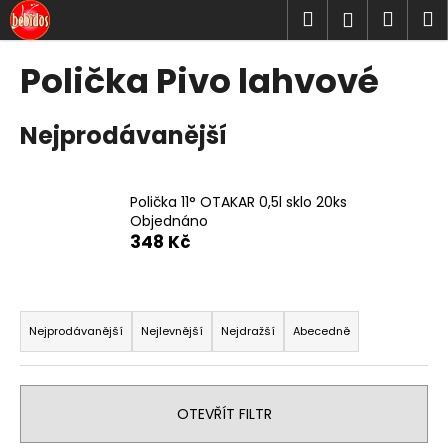
K
Přejít
Hledat
Náku
M
Přihlášen
na
o
obsah
Zpět
Zpět
košík
š
Polička Pivo lahvové
í
C
k
Nejprodávanější
o
p
o
Polička 11° OTAKAR 0,5l sklo 20ks
t
Objednáno
ř
348 Kč
e
b
Ř
u
a
Nejprodávanější
Nejlevnější
Nejdražší
Abecedně
j
z
e
e
t
n
OTEVŘÍT FILTR
e
í
n