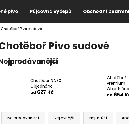
ené pivo
Půjčovna výčepů
Obchodní podmín
Chotěboř Pivo sudové
Co potřebujete najít?
Chotěboř Pivo sudové
HLEDAT
Nejprodávanější
Doporučujeme
Chotěboř
Chotěboř NA.EX
Prémium
Objednáno
Objednán
627 Kč
od
654 K
od
Ř
a
Nejprodávanější
Nejlevnější
Nejdražší
Ab
z