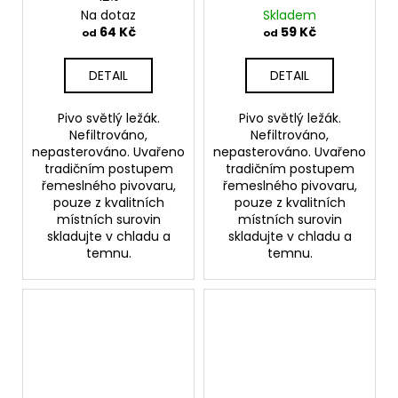
Na dotaz
Skladem
64 Kč
59 Kč
od
od
DETAIL
DETAIL
Pivo světlý ležák.
Pivo světlý ležák.
Nefiltrováno,
Nefiltrováno,
nepasterováno. Uvařeno
nepasterováno. Uvařeno
tradičním postupem
tradičním postupem
řemeslného pivovaru,
řemeslného pivovaru,
pouze z kvalitních
pouze z kvalitních
místních surovin
místních surovin
skladujte v chladu a
skladujte v chladu a
temnu.
temnu.