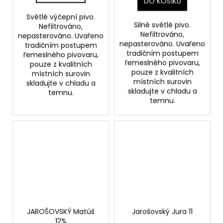
DO KOŠÍKU
Světlé výčepní pivo.
Silné světlé pivo.
Nefiltrováno,
Nefiltrováno,
nepasterováno. Uvařeno
nepasterováno. Uvařeno
tradičním postupem
tradičním postupem
řemeslného pivovaru,
řemeslného pivovaru,
pouze z kvalitních
pouze z kvalitních
místních surovin
místních surovin
skladujte v chladu a
skladujte v chladu a
temnu.
temnu.
JAROŠOVSKÝ Matúš
Jarošovský Jura 11
12%