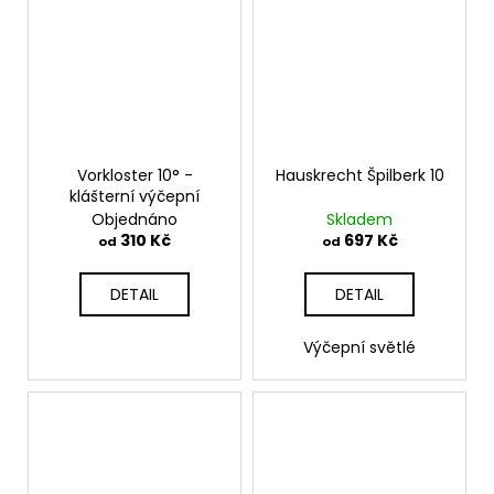
Vorkloster 10° -
Hauskrecht Špilberk 10
klášterní výčepní
Objednáno
Skladem
310 Kč
697 Kč
od
od
DETAIL
DETAIL
Výčepní světlé