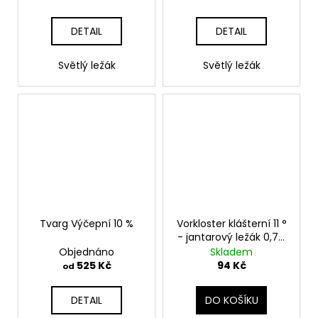
DETAIL
DETAIL
Světlý ležák
Světlý ležák
Tvarg Výčepní 10 %
Vorkloster klášterní 11 °
- jantarový ležák 0,75l
sklo
Objednáno
Skladem
525 Kč
94 Kč
od
DETAIL
DO KOŠÍKU