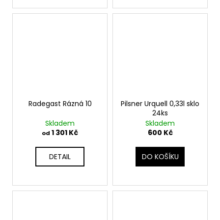
Radegast Rázná 10
Pilsner Urquell 0,33l sklo
24ks
Skladem
Skladem
1 301 Kč
600 Kč
od
DETAIL
DO KOŠÍKU