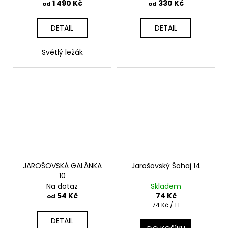
1 490 Kč
330 Kč
od
od
DETAIL
DETAIL
Světlý ležák
JAROŠOVSKÁ GALÁNKA
Jarošovský Šohaj 14
10
Na dotaz
Skladem
54 Kč
74 Kč
od
Měrná
74 Kč / 1 l
cena:
DETAIL