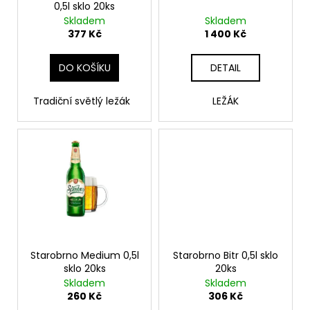
0,5l sklo 20ks
d
Skladem
Skladem
u
377 Kč
1 400 Kč
k
t
DO KOŠÍKU
DETAIL
ů
Tradiční světlý ležák
LEŽÁK
Starobrno Medium 0,5l
Starobrno Bitr 0,5l sklo
sklo 20ks
20ks
Skladem
Skladem
260 Kč
306 Kč