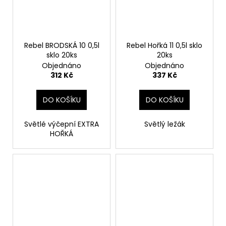
Rebel BRODSKÁ 10 0,5l
Rebel Hořká 11 0,5l sklo
sklo 20ks
20ks
Objednáno
Objednáno
312 Kč
337 Kč
DO KOŠÍKU
DO KOŠÍKU
Světlé výčepní EXTRA
Světlý ležák
HOŘKÁ