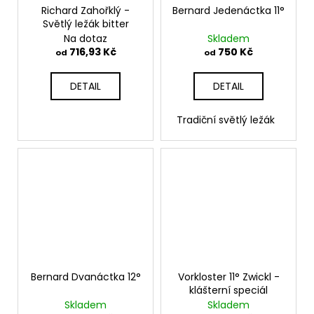
Richard Zahořklý -
Bernard Jedenáctka 11°
Světlý ležák bitter
Na dotaz
Skladem
716,93 Kč
750 Kč
od
od
DETAIL
DETAIL
Tradiční světlý ležák
Bernard Dvanáctka 12°
Vorkloster 11° Zwickl -
klášterní speciál
Skladem
Skladem