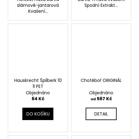
slámově-jantarová
Spodní Extrakt...
Kvašení...
Hauskrecht Špilberk 10
Chotěboř ORIGINÁL
1l PET
Objednáno
Objednáno
64 Kč
567 Kč
od
DO KOŠÍKU
DETAIL