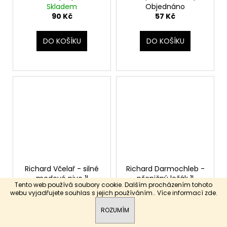
sklo
Skladem
Objednáno
90 Kč
57 Kč
DO KOŠÍKU
DO KOŠÍKU
Richard Včelař - silné
Richard Darmochleb -
medové pivo 1l
pšeničný ležák 1l
Tento web používá soubory cookie. Dalším procházením tohoto
Objednáno
Objednáno
webu vyjadřujete souhlas s jejich používáním.. Více informací
zde
.
69 Kč
52 Kč
ROZUMÍM
DO KOŠÍKU
DO KOŠÍKU