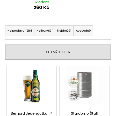
Skladem
260 Kč
Ř
a
Nejprodávanější
Nejlevnější
Nejdražší
Abecedně
z
e
n
OTEVŘÍT FILTR
í
p
V
r
ý
o
p
d
i
u
s
k
p
t
r
ů
o
Bernard Jedenáctka 11°
Starobrno Štatl