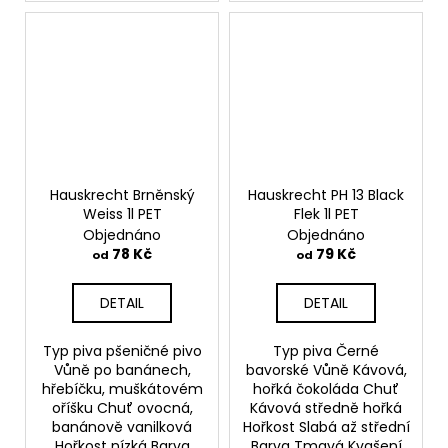
Hauskrecht Brněnský
Hauskrecht PH 13 Black
Weiss 1l PET
Flek 1l PET
Objednáno
Objednáno
78 Kč
79 Kč
od
od
DETAIL
DETAIL
Typ piva pšeničné pivo
Typ piva Černé
Vůně po banánech,
bavorské Vůně Kávová,
hřebíčku, muškátovém
hořká čokoláda Chuť
oříšku Chuť ovocná,
Kávová středně hořká
banánově vanilková
Hořkost Slabá až střední
Hořkost nízká Barva
Barva Tmavá Kvašení