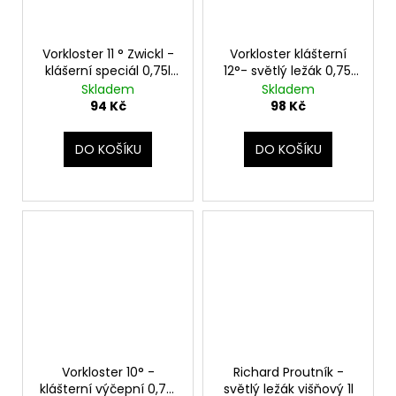
Vorkloster 11 ° Zwickl -
Vorkloster klášterní
klášerní speciál 0,75l
12°- světlý ležák 0,75l
sklo
sklo
Skladem
Skladem
94 Kč
98 Kč
DO KOŠÍKU
DO KOŠÍKU
Vorkloster 10° -
Richard Proutník -
klášterní výčepní 0,75l
světlý ležák višňový 1l