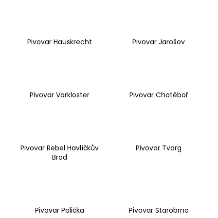
a
j
í
Pivovar Hauskrecht
Pivovar Jarošov
t
?
Pivovar Vorkloster
Pivovar Chotěboř
HLEDAT
Pivovar Rebel Havlíčkův
Pivovar Tvarg
D
Brod
o
p
o
r
u
Pivovar Polička
Pivovar Starobrno