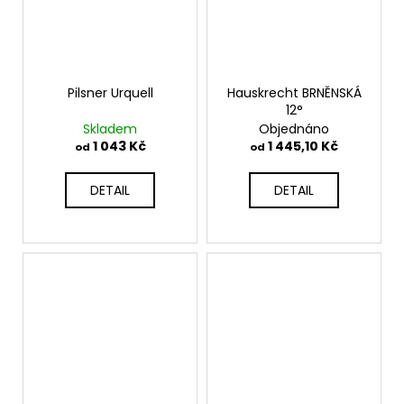
Pilsner Urquell
Hauskrecht BRNĚNSKÁ
12°
Skladem
Objednáno
1 043 Kč
1 445,10 Kč
od
od
DETAIL
DETAIL