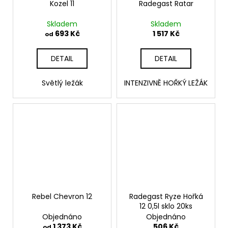
Kozel 11
Radegast Ratar
Skladem
Skladem
693 Kč
1 517 Kč
od
DETAIL
DETAIL
Světlý ležák
INTENZIVNĚ HOŘKÝ LEŽÁK
Rebel Chevron 12
Radegast Ryze Hořká
12 0,5l sklo 20ks
Objednáno
Objednáno
1 373 Kč
506 Kč
od