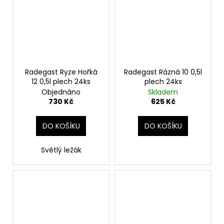
Radegast Ryze Hořká
Radegast Rázná 10 0,5l
12 0,5l plech 24ks
plech 24ks
Objednáno
Skladem
730 Kč
625 Kč
DO KOŠÍKU
DO KOŠÍKU
Světlý ležák