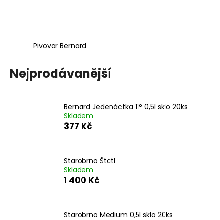
č
u
j
e
m
Pivovar Bernard
e
Nejprodávanější
SEN
PREMIUM
GREPOMELO
Bernard Jedenáctka 11° 0,5l sklo 20ks
710
Skladem
Kč
377 Kč
Starobrno Štatl
Skladem
1 400 Kč
Starobrno Medium 0,5l sklo 20ks