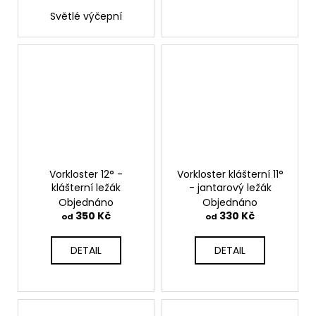
Světlé výčepní
Vorkloster 12° -
Vorkloster klášterní 11°
klášterní ležák
- jantarový ležák
Objednáno
Objednáno
350 Kč
330 Kč
od
od
DETAIL
DETAIL