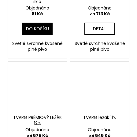
sklo
Objednáno
Objednáno
81 Kč
713 Kč
od
DO KOŠÍKU
DETAIL
Světlé svrchně kvašené
Světlé svrchně kvašené
plné pivo
plné pivo
TVARG PRÉMIOVÝ LEŽÁK
TVARG ležák 11%
12%
Objednáno
Objednáno
575 Kč
545 Kč
od
od