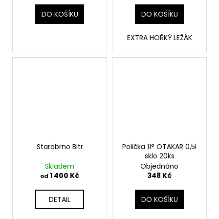
DO KOŠÍKU
DO KOŠÍKU
EXTRA HOŘKÝ LEŽÁK
Starobrno Bitr
Polička 11° OTAKAR 0,5l
sklo 20ks
Skladem
Objednáno
1 400 Kč
348 Kč
od
DETAIL
DO KOŠÍKU