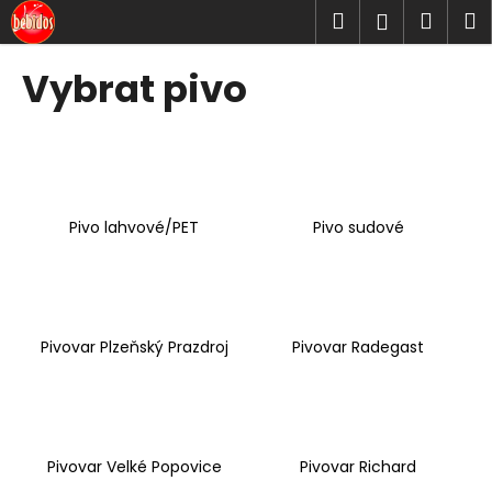
K
Přejít
Hledat
Náku
M
Přihlášen
na
o
obsah
Zpět
Zpět
košík
š
Vybrat pivo
í
C
k
o
p
o
Pivo lahvové/PET
Pivo sudové
t
ř
e
b
u
Pivovar Plzeňský Prazdroj
Pivovar Radegast
j
e
t
e
Pivovar Velké Popovice
Pivovar Richard
n