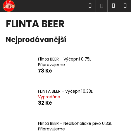
K
Přejít
Hledat
Náku
M
Přihlášen
na
o
obsah
Zpět
Zpět
košík
š
FLINTA BEER
í
C
k
Nejprodávanější
o
p
o
Flinta BEER - Výčepní 0,75L
t
Připravujeme
ř
73 Kč
e
b
u
FLINTA BEER - Výčepní 0,33L
Vyprodáno
j
32 Kč
e
t
e
Flinta BEER - Nealkoholické pivo 0,33L
n
Připravujeme