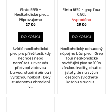
Flinta BEER -
Flinta BEER - grepTour
Nealkoholické pivo
0,50L
0,33L
Připravujeme
Vyprodáno
27 Kč
28 Kč
DO KOŠÍKU
DO KOŠÍKU
Světlé nealkoholické
Nealkoholický ochucený
pivo pro příležitosti, kdy
nápoj na bázi piva Grep
nechceš nebo
Tour nealkoholické
nemůžeš. Driver vás
osvěžující pivo se 100%
překvapí zlatavou
zárukou kvality, chuti a
barvou, stabilní pěnou i
jistoty, že na svých
výraznou hořkostí. Díky
cestách zvládnete
studenému chmelení
každou situaci s...
v...