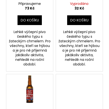
č
d
Připravujeme
Vyprodáno
u
u
73 Kč
32 Kč
j
k
e
t
DO KOŠÍKU
DO KOŠÍKU
m
ů
e
Lehké výčepní pivo
Lehké výčepní pivo
českého typu s
českého typu s
žateckým chmelem. Pro
žateckým chmelem. Pro
TRIPACK
MORAVIA
všechny, kteří se hýbou
všechny, kteří se hýbou
a je pro ně příjemná
a je pro ně příjemná
280
jakákoliv aktivita,
jakákoliv aktivita,
Kč
nehledě na roční
nehledě na roční
období.
období.