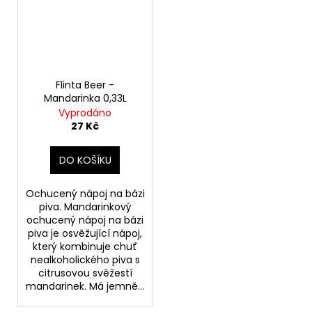
Flinta Beer -
Mandarinka 0,33L
Vyprodáno
27 Kč
DO KOŠÍKU
Ochucený nápoj na bázi
piva. Mandarinkový
ochucený nápoj na bázi
piva je osvěžující nápoj,
který kombinuje chuť
nealkoholického piva s
citrusovou svěžestí
mandarinek. Má jemně...