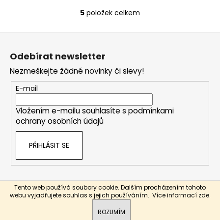
5
položek celkem
O
v
Z
l
á
á
Odebírat newsletter
d
p
a
Nezmeškejte žádné novinky či slevy!
a
c
t
E-mail
í
í
p
Vložením e-mailu souhlasíte s
podmínkami
r
ochrany osobních údajů
v
k
PŘIHLÁSIT SE
y
v
ý
p
Tento web používá soubory cookie. Dalším procházením tohoto
i
Vytvořil Shoptet
webu vyjadřujete souhlas s jejich používáním.. Více informací
zde
.
s
Copyright 2026
Bebidos
. Všechna práva vyhrazena.
u
ROZUMÍM