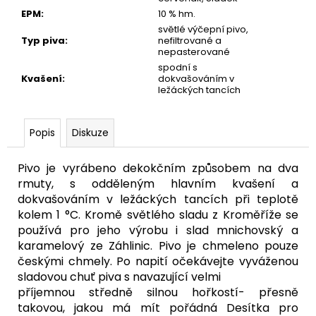
EPM
:
10 % hm.
světlé výčepní pivo,
Typ piva
:
nefiltrované a
nepasterované
spodní s
Kvašení
:
dokvašováním v
ležáckých tancích
Popis
Diskuze
Pivo je vyrábeno dekokčním způsobem na dva
rmuty, s odděleným hlavním kvašení a
dokvašováním v ležáckých tancích při teplotě
kolem 1 °C. Kromě světlého sladu z Kroměříže se
používá pro jeho výrobu i slad mnichovský a
karamelový ze Záhlinic. Pivo je chmeleno pouze
českými chmely. Po napití očekávejte vyváženou
sladovou chuť piva s navazující velmi
příjemnou středně silnou hořkostí- přesně
takovou, jakou má mít pořádná Desítka pro