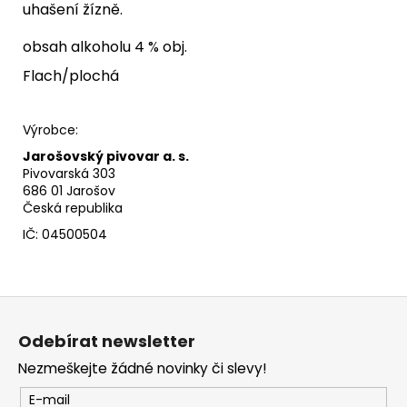
uhašení žízně.
obsah alkoholu 4 % obj.
Flach/plochá
Výrobce:
Jarošovský pivovar a. s.
Pivovarská 303
686 01 Jarošov
Česká republika
IČ: 04500504
Z
á
Odebírat newsletter
p
Nezmeškejte žádné novinky či slevy!
a
t
E-mail