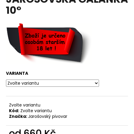
je
a
10°
0,0
z
j
5
í
hvězdiček.
t
?
HLEDAT
VARIANTA
D
o
Zvolte variantu
p
Kód:
Zvolte variantu
o
Značka:
Jarošovský pivovar
r
u
od
660 Kč