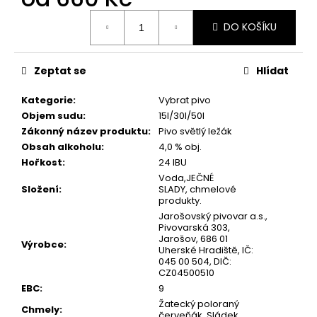
č
u
Měrná
DO KOŠÍKU
cena:
j
e
m
Zeptat se
Hlídat
e
Kategorie
:
Vybrat pivo
Objem sudu
:
15l/30l/50l
VÝČEPNÍ
Zákonný název produktu
:
Pivo světlý ležák
ZAŘÍZENÍ
VODNÍ
Obsah alkoholu
:
4,0 % obj.
Hořkost
:
24 IBU
400
Kč
Voda,JEČNÉ
Složení
:
SLADY, chmelové
produkty.
Jarošovský pivovar a.s.,
Pivovarská 303,
Jarošov, 686 01
Výrobce
:
Uherské Hradiště, IČ:
045 00 504, DIČ:
CZ04500510
EBC
:
9
Žatecký poloraný
Chmely
:
červeňák, Sládek