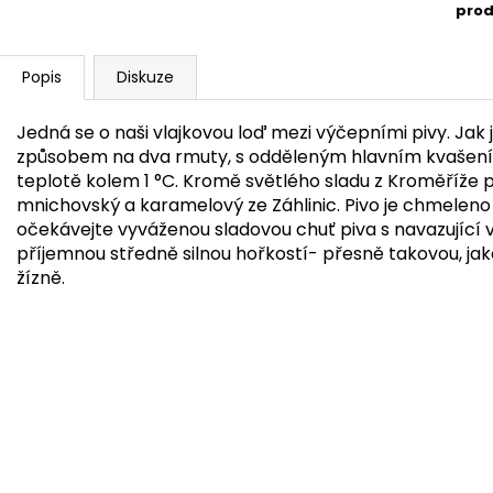
prod
Popis
Diskuze
Jedná se o naši vlajkovou loď mezi výčepními pivy. Jak
způsobem na dva rmuty, s odděleným hlavním kvašení 
teplotě kolem 1 °C. Kromě světlého sladu z Kroměříže 
mnichovský a karamelový ze Záhlinic. Pivo je chmeleno
očekávejte vyváženou sladovou chuť piva s navazující 
příjemnou středně silnou hořkostí- přesně takovou, j
žízně.