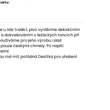
uktu
:
 je u nás tradicí, pivo vyrábíme dekokčním
a dokvašováním v ležáckých tancích při
používáme pro jeho výrobu i slad
 pouze českými chmely. Po napití
velmi
akou má mít pořádná Desítka pro uhašení