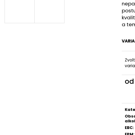
POLIČKA 11° OTAKAR
BERNARD JEDENÁ
nepa
550 Kč
750 Kč
post
kvali
a te
VARI
Zvol
vari
o
Měr
cena
Kate
Obs
alko
EBC
:
EPM
: