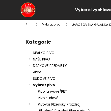
K
Přejít
na
o
Vyber si vychlaz
obsah
Zpět
Zpět
š
do
do
í
Domů
Vybrat pivo
JAROŠOVSKÁ GALÁNKA 1
k
obchodu
obchodu
P
o
Kategorie
Přeskočit
s
kategorie
t
NEALKO PIVO
r
NAŠE PIVO
a
DÁRKOVÉ PŘEDMĚTY
n
Akce
n
SUDOVÉ PIVO
í
Vybrat pivo
p
Pivo lahvové/PET
a
Pivo sudové
n
Pivovar Plzeňský Prazdroj
e
Plzeňský Prazdroj Pivo sudové