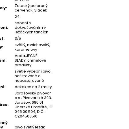
Žatecký poloraný
ely
:
červeňák, Sládek
24
spodní s
ení
:
dokvašováním v
ležáckých tancích
st
:
3/5
světlý, mnichovský,
y
:
karamelový
Voda,JEČNÉ
ení
:
SLADY, chmelové
produkty.
světlé výčepní pivo,
nefiltrované a
nepasterované
ní
:
dekokce na 2 rmuty
Jarošovský pivovar
a.s., Pivovarská 303,
Jarošov, 686 01
obce
:
Uherské Hradiště, IČ:
045 00 504, DIČ:
CZ04500510
onný
ev
pivo světlý ležák