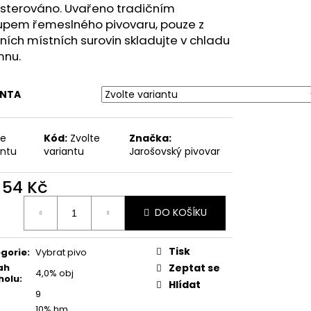
CTKA 11°
sterováno. Uvařeno tradičním
upem řemeslného pivovaru, pouze z
tních místních surovin skladujte v chladu
mnu.
ANTA
te
Kód:
Zvolte
Značka:
antu
variantu
Jarošovský pivovar
d
54 Kč
ná
DO KOŠÍKU
:
Tisk
gorie
:
Vybrat pivo
ah
Zeptat se
4,0% obj
holu
:
Hlídat
9
10% hm.