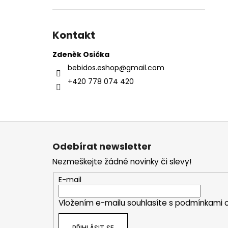
Kontakt
Zdeněk Osička
bebidos.eshop
@
gmail.com
+420 778 074 420
Z
á
Odebírat newsletter
p
Nezmeškejte žádné novinky či slevy!
a
t
E-mail
í
Vložením e-mailu souhlasíte s
podmínkami o
PŘIHLÁSIT SE