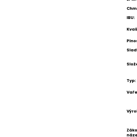
Chm
IBU
:
Kvaš
Plno
Slad
Slož
Typ
:
Vaře
Výr
Zák
náz