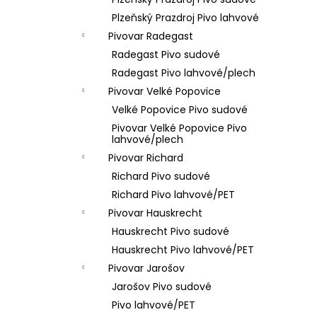
VÝČEPNÍ ZAŘÍZENÍ 1K
l
Plzeňský Prazdroj Pivo lahvové
200 Kč
Pivovar Radegast
Radegast Pivo sudové
Radegast Pivo lahvové/plech
Pivovar Velké Popovice
Velké Popovice Pivo sudové
Pivovar Velké Popovice Pivo
lahvové/plech
Pivovar Richard
Richard Pivo sudové
Richard Pivo lahvové/PET
Pivovar Hauskrecht
Hauskrecht Pivo sudové
Hauskrecht Pivo lahvové/PET
Pivovar Jarošov
Jarošov Pivo sudové
Pivo lahvové/PET