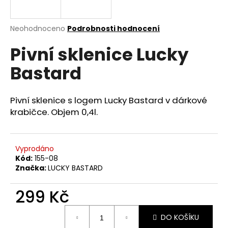
a
j
Průměrné
Neohodnoceno
Podrobnosti hodnocení
í
hodnocení
Pivní sklenice Lucky
produktu
t
je
?
Bastard
0,0
z
5
hvězdiček.
Pivní sklenice s logem Lucky Bastard v dárkové
krabičce. Objem 0,4l.
HLEDAT
Vyprodáno
Kód:
155-08
D
Značka:
LUCKY BASTARD
o
p
299 Kč
o
r
Měrná
u
DO KOŠÍKU
cena: