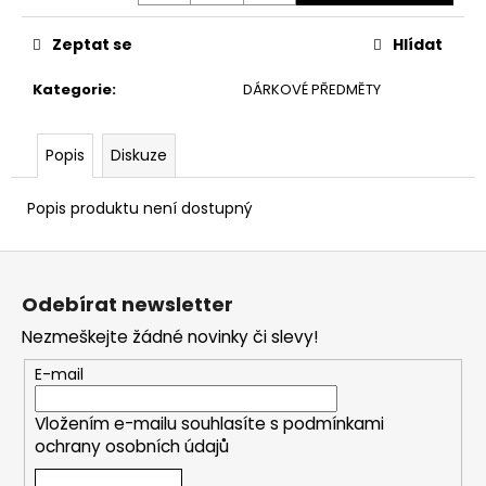
č
u
Zeptat se
Hlídat
j
e
Kategorie
:
DÁRKOVÉ PŘEDMĚTY
m
e
Popis
Diskuze
TRIPACK
MORAVIA
Popis produktu není dostupný
280
Kč
Z
á
Odebírat newsletter
p
Nezmeškejte žádné novinky či slevy!
a
t
E-mail
í
Vložením e-mailu souhlasíte s
podmínkami
ochrany osobních údajů