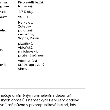
onná
Pivo světlý ležák
gorie
:
filtrovaný
hol
:
4,7 % obj.
ost
:
25 IBU
Herkules,
Žatecký
ely
:
poloraný
červeňák,
Saphir, Rubín
plzeňský,
vídeňský,
y
:
mnichovský,
pražený ječmen
voda, JEČNÉ
ení
:
SLADY, upravený
chmel
vyznačuje umírněným chmelením, decentní
 českých chmelů s německým Herkulem dodává
í" má původ v prvorepublikové historii, kdy
.