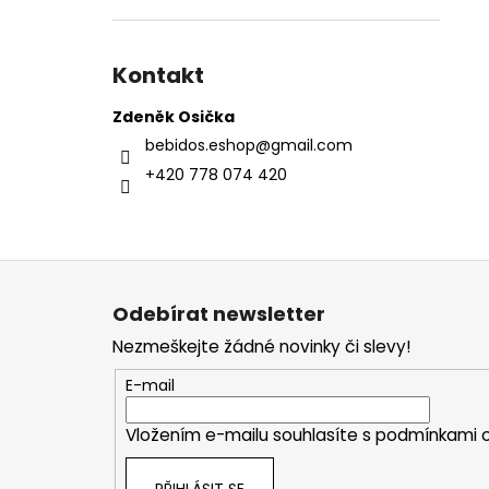
Kontakt
Zdeněk Osička
bebidos.eshop
@
gmail.com
+420 778 074 420
Z
á
Odebírat newsletter
p
Nezmeškejte žádné novinky či slevy!
a
t
E-mail
í
Vložením e-mailu souhlasíte s
podmínkami o
PŘIHLÁSIT SE