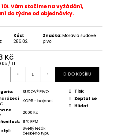
 HOŘKÁ 12
 10L Vám stočíme na vyžádání,
ní do týdne od objednávky.
Kód:
Značka:
Moravia sudové
z
286.02
pivo
3 Kč
ná
 Kč / 1 l
:
DO KOŠÍKU
Tisk
gorie
:
SUDOVÉ PIVO
narážecí
Zeptat se
KORB - bajonet
y
:
Hlídat
ha na
2000 Kč
:
ňovitost
:
11 % EPM
Světlý ležák
 styl
:
českého typu