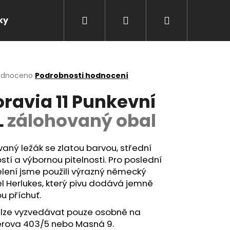
Hledat
Přihlášení
Nákupní
ky
Kontakty
NEALKO PIVO
NAŠE PIVO
košík
rné
odnoceno
Podrobnosti hodnocení
cení
ravia 11 Punkevní
ktu
L
zálohovaný obal
ček.
ovaný ležák se zlatou barvou, střední
stí a výbornou pitelnosti. Pro poslední
lení jsme použili výrazný německý
 Herlukes, který pivu dodává jemně
u příchuť.
Následující
 lze vyzvedávat pouze osobně na
erova 403/5 nebo Masná 9.