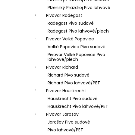
RICHARD SVĚTÁK - SVĚTLÝ LEŽÁK 1L
l
Plzeňský Prazdroj Pivo lahvové
55 Kč
Pivovar Radegast
Radegast Pivo sudové
Radegast Pivo lahvové/plech
Pivovar Velké Popovice
Velké Popovice Pivo sudové
Pivovar Velké Popovice Pivo
lahvové/plech
Pivovar Richard
Richard Pivo sudové
Richard Pivo lahvové/PET
Pivovar Hauskrecht
Hauskrecht Pivo sudové
Hauskrecht Pivo lahvové/PET
Pivovar Jarošov
Jarošov Pivo sudové
Pivo lahvové/PET