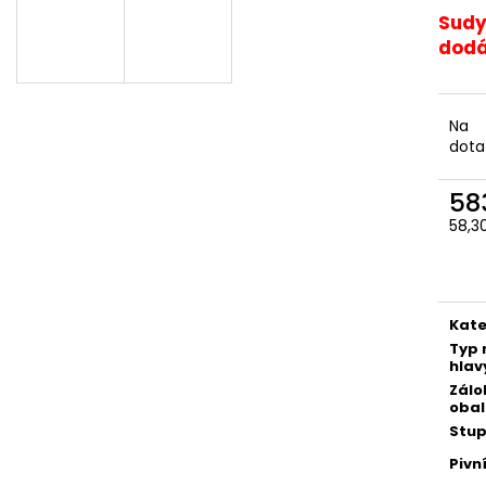
VÝČEPNÍ ZAŘÍZENÍ 1K
RADEGAST RYZE
Sudy
200 Kč
801 Kč
dodá
Na
dota
58
Měr
58,30
cena
Kate
Typ 
hlav
Zálo
obal
Stup
Pivní