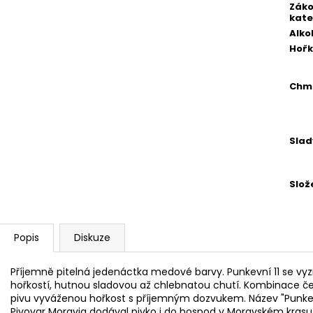
Zák
kate
Alko
Hořk
Chm
Slad
Slož
Popis
Diskuze
Příjemně pitelná jedenáctka medové barvy. Punkevní 11 se 
hořkostí, hutnou sladovou až chlebnatou chutí. Kombinace
pivu vyváženou hořkost s příjemným dozvukem. Název "Punkevn
Pivovar Moravia dodával pivko i do hospod v Moravském krasu