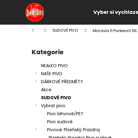
K
Přejít
na
o
Vyber si vychlaz
obsah
Zpět
Zpět
š
do
do
í
Domů
SUDOVÉ PIVO
Moravia 11 Punkevní 10L
k
obchodu
obchodu
P
o
Kategorie
Přeskočit
s
kategorie
t
NEALKO PIVO
r
NAŠE PIVO
a
DÁRKOVÉ PŘEDMĚTY
n
Akce
n
SUDOVÉ PIVO
í
Vybrat pivo
p
Pivo lahvové/PET
a
Pivo sudové
n
Pivovar Plzeňský Prazdroj
e
Plzeňský Prazdroj Pivo sudové