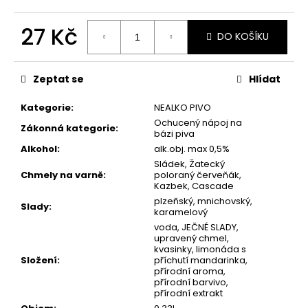
č
u
27 Kč
j
DO KOŠÍKU
e
Měrná
m
cena:
e
Zeptat se
Hlídat
Kategorie
:
NEALKO PIVO
TRIPACK
Ochucený nápoj na
Zákonná kategorie
:
LUCKY
bázi piva
BASTARD
Alkohol
:
alk.obj. max 0,5%
A
MORAVIA
Sládek, Žatecký
Chmely na varně
:
poloraný červeňák,
300
Kazbek, Cascade
Kč
plzeňský, mnichovský,
Slady
:
karamelový
voda, JEČNÉ SLADY,
upravený chmel,
kvasinky, limonáda s
Složení
:
příchutí mandarinka,
přírodní aroma,
přírodní barvivo,
přírodní extrakt