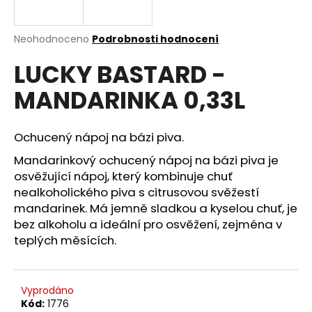
a
j
Průměrné
Neohodnoceno
Podrobnosti hodnocení
í
hodnocení
LUCKY BASTARD -
produktu
t
je
?
MANDARINKA 0,33L
0,0
z
5
hvězdiček.
Ochucený nápoj na bázi piva.
Mandarinkový ochucený nápoj na bázi piva je
HLEDAT
osvěžující nápoj, který kombinuje chuť
nealkoholického piva s citrusovou svěžestí
mandarinek. Má jemně sladkou a kyselou chuť, je
D
bez alkoholu a ideální pro osvěžení, zejména v
o
teplých měsících.
p
o
r
Vyprodáno
u
Kód:
1776