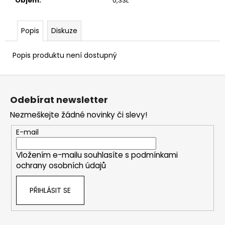
Objem
:
0,33L
Popis
Diskuze
Popis produktu není dostupný
Z
á
Odebírat newsletter
p
Nezmeškejte žádné novinky či slevy!
a
t
E-mail
í
Vložením e-mailu souhlasíte s
podmínkami
ochrany osobních údajů
PŘIHLÁSIT SE