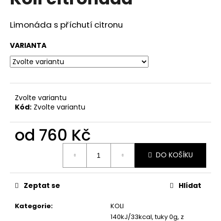
je
a
0,0
z
j
Limonáda s příchutí citronu
5
í
hvězdiček.
VARIANTA
t
?
Zvolte variantu
Kód:
Zvolte variantu
HLEDAT
od
760 Kč
Měrná
DO KOŠÍKU
D
cena:
o
p
Zeptat se
Hlídat
o
r
Kategorie
:
KOLI
u
140kJ/33kcal, tuky 0g, z