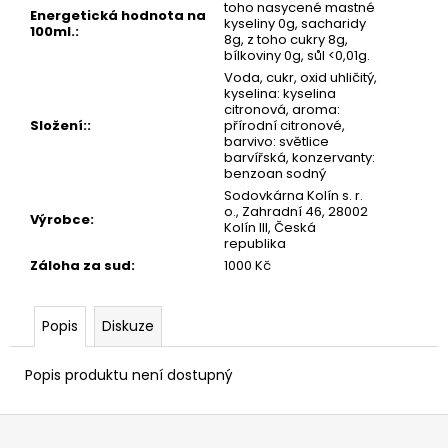
č
toho nasycené mastné
Energetická hodnota na
u
kyseliny 0g, sacharidy
100ml.
:
8g, z toho cukry 8g,
j
bílkoviny 0g, sůl <0,01g.
e
Voda, cukr, oxid uhličitý,
m
kyselina: kyselina
e
citronová, aroma:
Složení:
:
přírodní citronové,
barvivo: světlice
barvířská, konzervanty:
VÝČEPNÍ
benzoan sodný
ZAŘÍZENÍ
Sodovkárna Kolín s. r.
VODNÍ
o., Zahradní 46, 28002
Výrobce
:
Kolín III, Česká
400
republika
Kč
Záloha za sud
:
1000 Kč
Popis
Diskuze
Popis produktu není dostupný
Z