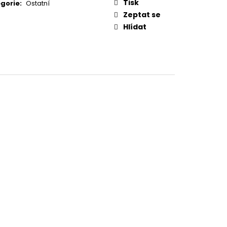
CTKA 11°
Tisk
gorie
:
Ostatní
Zeptat se
Hlídat