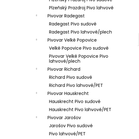
VÝČEPNÍ ZAŘÍZENÍ 1K
l
Plzeňský Prazdroj Pivo lahvové
200 Kč
Pivovar Radegast
Radegast Pivo sudové
Radegast Pivo lahvové/plech
Pivovar Velké Popovice
Velké Popovice Pivo sudové
Pivovar Velké Popovice Pivo
lahvové/plech
Pivovar Richard
Richard Pivo sudové
Richard Pivo lahvové/PET
Pivovar Hauskrecht
Hauskrecht Pivo sudové
Hauskrecht Pivo lahvové/PET
Pivovar Jarošov
Jarošov Pivo sudové
Pivo lahvové/PET