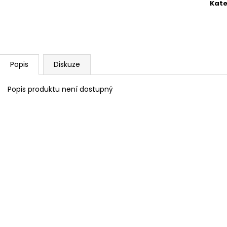
POLIČKA 11° OTAKAR
BERNARD JEDENÁ
Kate
550 Kč
750 Kč
Popis
Diskuze
Popis produktu není dostupný