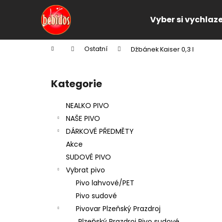
K
Přejít
na
o
Vyber si vychlaz
obsah
Zpět
Zpět
š
do
do
í
Domů
Ostatní
Džbánek Kaiser 0,3 l
k
obchodu
obchodu
P
o
Kategorie
Přeskočit
s
kategorie
t
NEALKO PIVO
r
NAŠE PIVO
a
DÁRKOVÉ PŘEDMĚTY
n
Akce
n
SUDOVÉ PIVO
í
Vybrat pivo
p
Pivo lahvové/PET
a
Pivo sudové
n
Pivovar Plzeňský Prazdroj
e
Plzeňský Prazdroj Pivo sudové