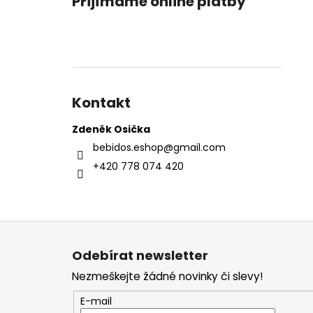
Přijímáme online platby
Kontakt
Zdeněk Osička
bebidos.eshop
@
gmail.com
+420 778 074 420
Z
á
Odebírat newsletter
p
Nezmeškejte žádné novinky či slevy!
a
t
E-mail