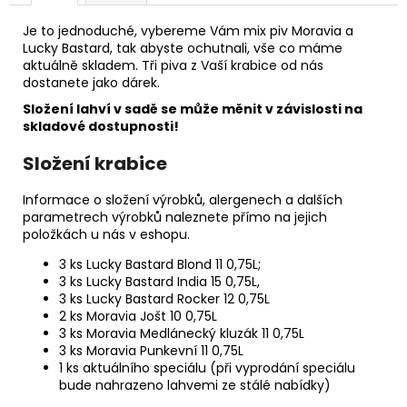
Je to jednoduché, vybereme Vám mix piv Moravia a
Lucky Bastard, tak abyste ochutnali, vše co máme
aktuálně skladem. Tři piva z Vaší krabice od nás
dostanete jako dárek.
Složení lahví v sadě se může měnit v závislosti na
skladové dostupnosti!
Složení krabice
Informace o složení výrobků, alergenech a dalších
parametrech výrobků naleznete přímo na jejich
položkách u nás v eshopu.
3 ks
Lucky Bastard Blond 11 0,75L
;
3 ks
Lucky Bastard India 15 0,75L,
3 ks
Lucky Bastard Rocker 12 0,75L
2 ks
Moravia Jošt 10 0,75L
3 ks
Moravia Medlánecký kluzák 11 0,75L
3 ks
Moravia Punkevní 11 0,75L
1 ks aktuálního speciálu (při vyprodání speciálu
bude nahrazeno lahvemi ze stálé nabídky)