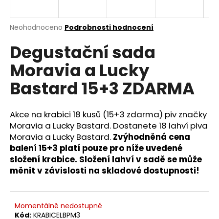
a
j
Průměrné
Neohodnoceno
Podrobnosti hodnocení
í
hodnocení
Degustační sada
produktu
t
je
?
Moravia a Lucky
0,0
z
Bastard 15+3 ZDARMA
5
hvězdiček.
Akce na krabici 18 kusů (15+3 zdarma) piv značky
HLEDAT
Moravia a Lucky Bastard. Dostanete 18 lahví piva
Moravia a Lucky Bastard.
Zvýhodněná cena
balení 15+3 platí pouze pro níže uvedené
D
složení krabice.
Složení lahví v sadě se může
o
měnit v závislosti na skladové dostupnosti!
p
o
r
Momentálně nedostupné
u
Kód:
KRABICELBPM3