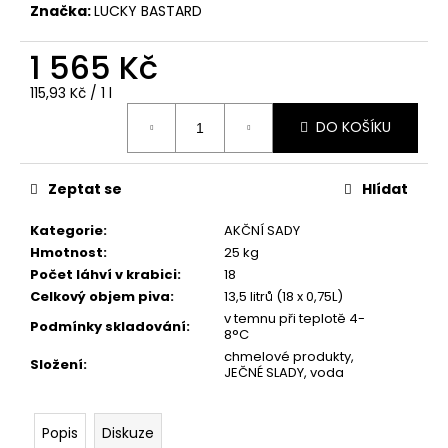
č
Značka:
LUCKY BASTARD
u
j
1 565 Kč
e
m
Měrná
115,93 Kč / 1 l
e
cena:
DO KOŠÍKU
VÝČEPNÍ
ZAŘÍZENÍ
Zeptat se
Hlídat
2K
Kategorie
:
AKČNÍ SADY
300
Kč
Hmotnost
:
25 kg
Počet láhví v krabici
:
18
Celkový objem piva
:
13,5 litrů (18 x 0,75L)
v temnu při teplotě 4-
Podmínky skladování
:
8°C
chmelové produkty,
Složení
:
JEČNÉ SLADY, voda
Popis
Diskuze