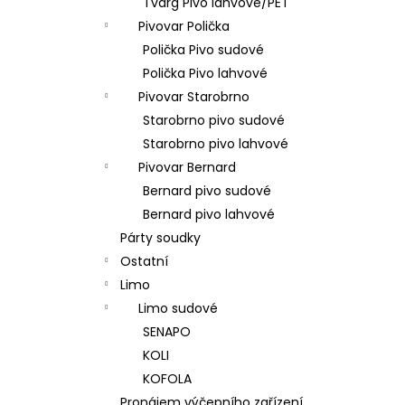
Tvarg Pivo lahvové/PET
Pivovar Polička
Polička Pivo sudové
Polička Pivo lahvové
Pivovar Starobrno
Starobrno pivo sudové
Starobrno pivo lahvové
Pivovar Bernard
Bernard pivo sudové
Bernard pivo lahvové
Párty soudky
Ostatní
Limo
Limo sudové
SENAPO
KOLI
KOFOLA
Pronájem výčepního zařízení