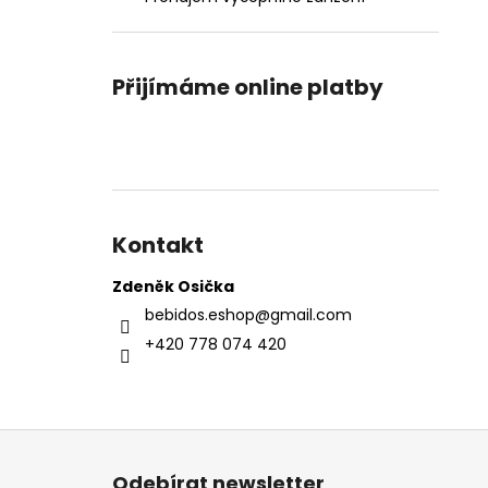
Přijímáme online platby
Kontakt
Zdeněk Osička
bebidos.eshop
@
gmail.com
+420 778 074 420
Z
á
Odebírat newsletter