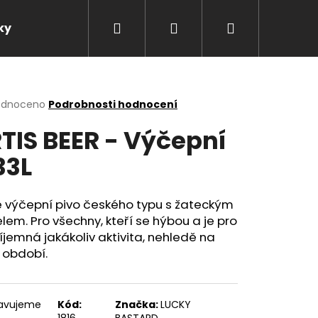
Hledat
Přihlášení
Nákupní
ky
Kontakty
NEALKO PIVO
NAŠE PIVO
košík
rné
odnoceno
Podrobnosti hodnocení
cení
TIS BEER - Výčepní
ktu
33L
ček.
é výčepní pivo českého typu s žateckým
em. Pro všechny, kteří se hýbou a je pro
íjemná jakákoliv aktivita, nehledě na
 období.
Následující
ravujeme
Kód:
Značka:
LUCKY
1816
BASTARD