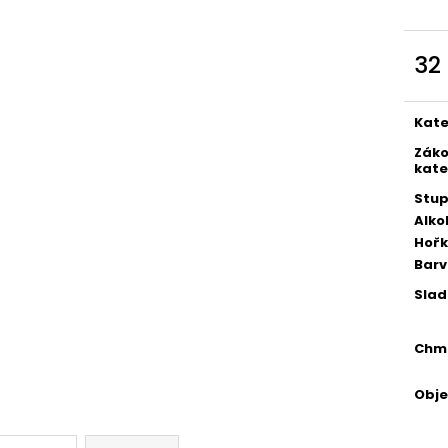
POLIČKA 11° OTAKAR
BERNARD JEDENÁ
550 Kč
750 Kč
32
Měr
cena
Kate
Zák
kate
Stup
Alko
Hořk
Bar
Slad
Chm
Obj