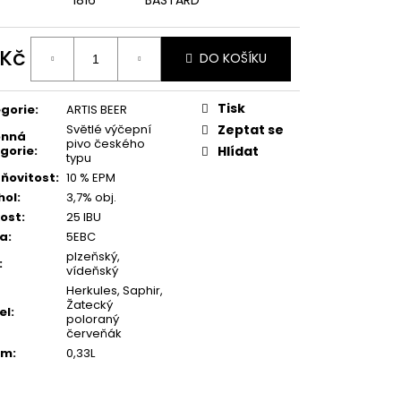
CTKA 11°
 Kč
DO KOŠÍKU
ná
:
Tisk
gorie
:
ARTIS BEER
Světlé výčepní
Zeptat se
onná
pivo českého
gorie
:
Hlídat
typu
ňovitost
:
10 % EPM
hol
:
3,7% obj.
ost
:
25 IBU
va
:
5EBC
plzeňský,
:
vídeňský
Herkules, Saphir,
Žatecký
el
:
poloraný
červeňák
em
:
0,33L