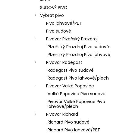
VÝČEPNÍ ZAŘÍZENÍ 1K
l
SUDOVÉ PIVO
200 Kč
Vybrat pivo
Pivo lahvové/PET
Pivo sudové
Pivovar Plzeňský Prazdroj
Plzeňský Prazdroj Pivo sudové
Plzeňský Prazdroj Pivo lahvové
Pivovar Radegast
Radegast Pivo sudové
Radegast Pivo lahvové/plech
Pivovar Velké Popovice
Velké Popovice Pivo sudové
Pivovar Velké Popovice Pivo
lahvové/plech
Pivovar Richard
Richard Pivo sudové
Richard Pivo lahvové/PET