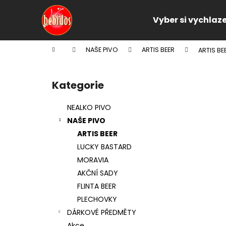
K
Přejít
na
o
Vyber si vychlaz
obsah
Zpět
Zpět
š
do
do
í
Domů
NAŠE PIVO
ARTIS BEER
ARTIS BE
k
obchodu
obchodu
P
o
Kategorie
Přeskočit
s
kategorie
t
NEALKO PIVO
r
NAŠE PIVO
a
ARTIS BEER
n
LUCKY BASTARD
n
MORAVIA
í
AKČNÍ SADY
p
FLINTA BEER
a
PLECHOVKY
n
DÁRKOVÉ PŘEDMĚTY
e
Akce