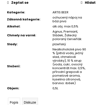
č
Zeptat se
Hlídat
u
j
Kategorie
:
ARTIS BEER
e
ochucený nápoj na
Zákonná kategorie
:
m
bázi piva
e
Alkohol
:
alk.obj. max 0,5%
Agnus, Premiant,
Chmely na varně
:
Sládek, Žatecký
poloraný červeňák
BERNARD
DVANÁCTKA
Slady
:
plzeňský
12°
Nealkoholické pivo 90
% (pitná voda, ječný
1
slad, chmelové
490
výrobky), 10 % sirup
Kč
(voda, cukr, ovocný
Složení
:
koncentrát max. 0,5%,
přírodní grepové a
pomelové aroma,
kyselina citronová,
barvivo: ibišek)
Objem
:
0,5L
Popis
Diskuze