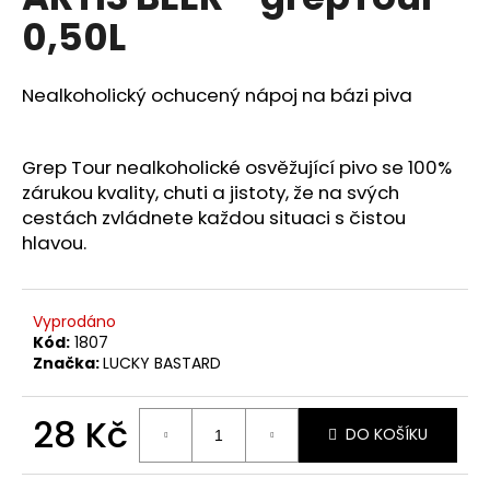
je
a
0,50L
0,0
z
j
5
í
hvězdiček.
Nealkoholický ochucený nápoj na bázi piva
t
?
Grep Tour nealkoholické osvěžující pivo se 100%
zárukou kvality, chuti a jistoty, že na svých
cestách zvládnete každou situaci s čistou
hlavou.
HLEDAT
Vyprodáno
Kód:
1807
D
Značka:
LUCKY BASTARD
o
p
o
28 Kč
DO KOŠÍKU
r
Měrná
u
cena: