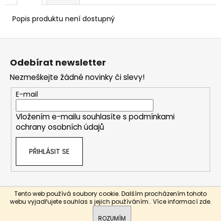
Popis produktu není dostupný
Z
á
Odebírat newsletter
p
Nezmeškejte žádné novinky či slevy!
a
t
E-mail
í
Vložením e-mailu souhlasíte s
podmínkami
ochrany osobních údajů
PŘIHLÁSIT SE
Tento web používá soubory cookie. Dalším procházením tohoto
Vytvořil Shoptet
webu vyjadřujete souhlas s jejich používáním.. Více informací
zde
.
Copyright 2026
Bebidos
. Všechna práva vyhrazena.
ROZUMÍM